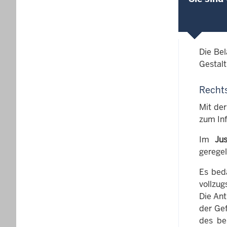
Die Bel
Gestalt
Recht
Mit de
zum Inf
Im
Ju
geregel
Es bed
voll­zu
Die Ant
der Ge
des be