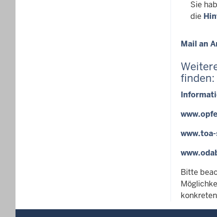
Sie hab
die
Hin
Mail an A
Weitere
finden:
Informati
www.opfe
www.toa-
www.odab
Bitte beac
Möglichke
konkreten 