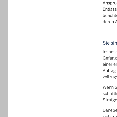
Anspru
Entlas
beacht
deren A
Sie si
Insbes
Gefang
einer e
Antrag 
vollzu
Wenn Si
schrift
Strafge
Daneben
sich u.