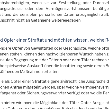
chsberechtigten, wenn sie zur Feststellung oder Durchs
sungsadresse oder den Vermögensverhältnissen benötige
et und die sensiblen persönlichen Daten unzugänglich aufb
nschrift nicht an Gefangene weiteregegeben.
nd Opfer einer Straftat und möchten wissen, welche 
ondere Opfer von Gewalttaten oder Geschädigte, welche oft
enen stehen, können den nachvollziehbaren Wunsch haben zu
rneuten Begegnung mit der Täterin oder dem Täter rechnen m
beispielsweise Auskunft über die Inhaftierung sowie deren
gsöffnenden Maßnahmen erhalten.
e als Opfer einer Straftat eigene zivilrechtliche Ansprüch
lichen Antrag mitgeteilt werden, über welche Vermögensverhä
fangener oder Sicherungsverwahrter verfügt oder wo die Per
 bieten wir Ihnen die Möglichkeit des Täter-Opfer-Ausgleic
a. an Opfer oder deren Angehörige. Entscheidend sind der Wu