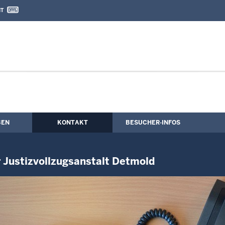
IT
nd Kontaktformular
partner für Opferbelange in der Justizv
BEN
KONTAKT
BESUCHER-INFOS
r Justizvollzugsanstalt Detmold