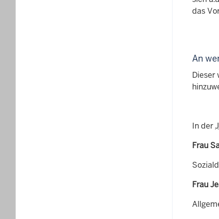
das Vor
An we
Dieser 
hinzuw
In der
Frau Sa
Sozial
Frau Je
Allgem