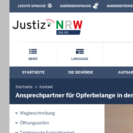
Direkt zum Inhalt
LEICHTE SPRACHE
GEBÄRDENSPRACHE
BARRIEREFREIHE
Leichte Sprache, Gebärdensprachenvideo u
Justizvollzugsanstalt Detmold: Ansprech
Schnellnavigation mit Volltext-Suche
MENÜ
LANGUAGE
STARTSEITE
DIE BEHÖRDE
AUFGA
Hauptmenü: Hauptnavigation
Startseite
Kontakt
Ansprechpartner für Opferbelange in de
Wegbeschreibung
Öffnungszeiten
Telefonische Erreichbarkeit