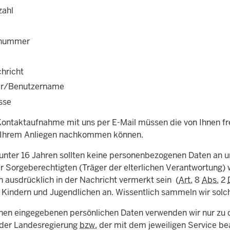
zahl
nnummer
chricht
er/Benutzername
sse
 Kontaktaufnahme mit uns per E-Mail müssen die von Ihnen fre
 Ihrem Anliegen nachkommen können.
unter 16 Jahren sollten keine personenbezogenen Daten an u
r Sorgeberechtigten (Träger der elterlichen Verantwortung) w
 ausdrücklich in der Nachricht vermerkt sein (
Art.
8
Abs.
2
 Kindern und Jugendlichen an. Wissentlich sammeln wir solch
hnen eingegebenen persönlichen Daten verwenden wir nur z
 der Landesregierung
bzw.
der mit dem jeweiligen Service be