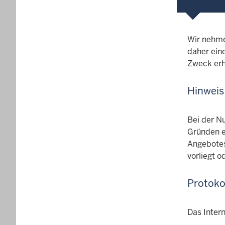
Wir nehme
daher ein
Zweck erh
Hinweis
Bei der N
Gründen er
Angebotes
vorliegt 
Protoko
Das Intern