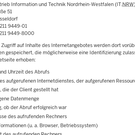
rieb Information und Technik Nordrhein-Westfalen (IT.
NRW
ße 51
sseldorf
0211 9449-01
0211 9449-8000
 Zugriff auf Inhalte des Internetangebotes werden dort vorü
en gespeichert, die möglicherweise eine Identifizierung zula
etseite erhoben:
nd Uhrzeit des Abrufs
s aufgerufenen Internetdienstes, der aufgerufenen Ressour
 die der Client gestellt hat
agene Datenmenge
, ob der Abruf erfolgreich war
sse des aufrufenden Rechners
nformationen (u. a. Browser, Betriebssystem)
t des aufrufenden Rechners