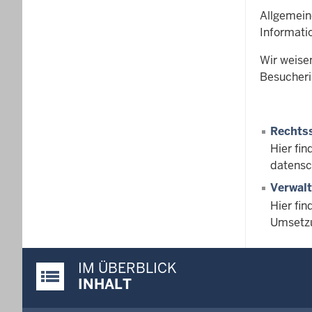
Allgemein
Informati
Wir weisen
Besucher
Rechts
Hier fi
datensc
Verwal
Hier fi
Umsetzu
IM ÜBERBLICK
Justiz-Portal im Überblick:
INHALT