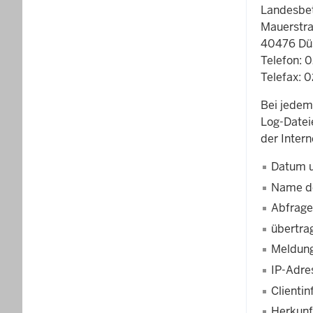
Landesbet
Mauerstra
40476 Dü
Telefon: 
Telefax: 
Bei jedem
Log-Datei
der Intern
Datum u
Name de
Abfrage,
übertr
Meldung
IP-Adre
Clienti
Herkunf