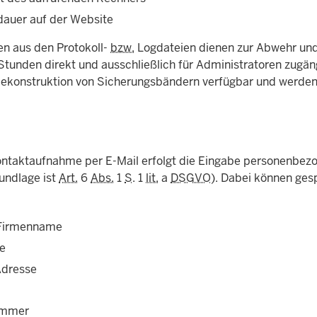
dauer auf der Website
en aus den Protokoll-
bzw.
Logdateien dienen zur Abwehr und 
Stunden direkt und ausschließlich für Administratoren zugän
Rekonstruktion von Sicherungsbändern verfügbar und werden
ontaktaufnahme per E-Mail erfolgt die Eingabe personenbezog
undlage ist
Art.
6
Abs.
1
S
. 1
lit.
a
DSGVO
). Dabei können ges
irmenname
e
Adresse
ummer