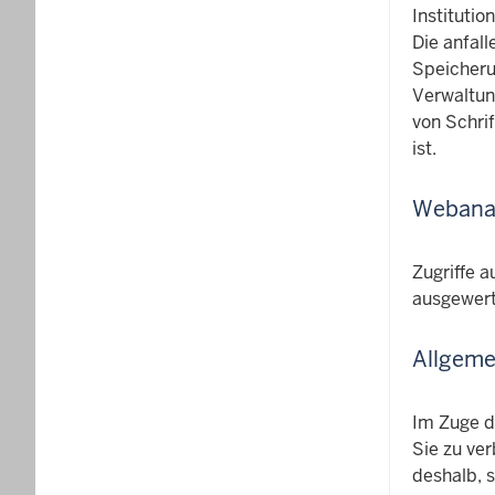
Institutio
Die anfal
Speicheru
Verwaltun
von Schri
ist.
Webana
Zugriffe 
ausgewert
Allgeme
Im Zuge d
Sie zu ve
deshalb, s