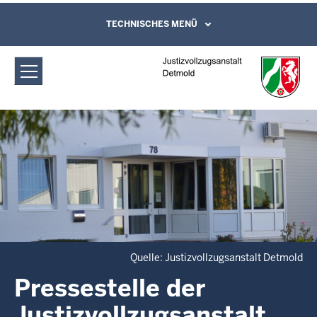
Direkt zum Inhalt
Justizvollzugsanstalt Detmold:
TECHNISCHES MENÜ
Leichte Sprache, Gebärdensprachenvideo
und Kontaktformular
Pressestelle der Justizvollzugsanstalt
Detmold
Quelle: Justizvollzugsanstalt Detmold
Pressestelle der
Justizvollzugsanstalt